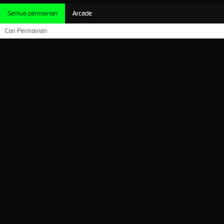
Semua permainan
Arcade