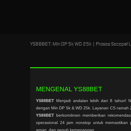
YS88BET: Min DP 5k WD 25k | Proses Secepat L
MENGENAL YS88BET
YS88BET
Menjadi andalan lebih dari 8 tahun! N
dengan Min DP 5k & WD 25k. Layanan CS ramah 24 
YS88BET
berkomitmen memberikan rekomendasi 
operasional 24 jam nonstop untuk memastikan 
aman, dan penuh kemenangan.