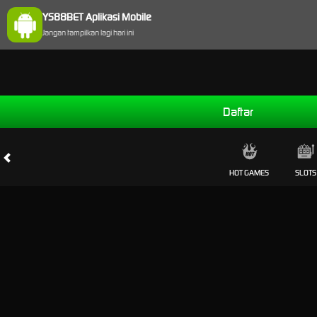
YS88BET Aplikasi Mobile
Jangan tampilkan lagi hari ini
Daftar
HOT GAMES
SLOTS