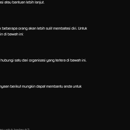
 atau bantuan lebih lanjut.
berapa orang akan lebih sulit membatasi diri. Untuk
 di bawah ini:
ubungi satu dari organisasi yang tertera di bawah ini.
tanyaan berikut mungkin dapat membantu anda untuk
n untuk bertaruh?