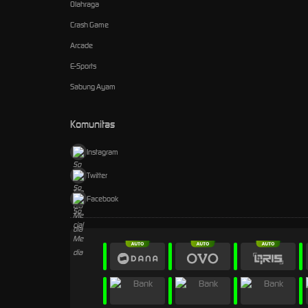
Olahraga
Crash Game
Arcade
E-Sports
Sabung Ayam
Komunitas
Instagram
Twitter
Facebook