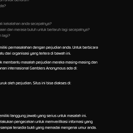
nda?
li kekalahan anda secepatnya?
aan dan merasa butuh untuk bertaruh lagi secepatnya?
 lagi?
liki permasalahan dengan perjudian anda. Untuk berbicara
dari organisasi yang tertera di bawah ini.
uk membantu masalah perjudian mereka masing-masing dan
yanan internasional Gamblers Anonymous ada di:
oleh perjudian. Situs ini bisa diakses di:
miliki tanggung jawab yang serius untuk masalah ini.
akukan pengecekan untuk memverifikasi informasi yang
 sampai tersedia bukti yang memadai mengenai umur anda.