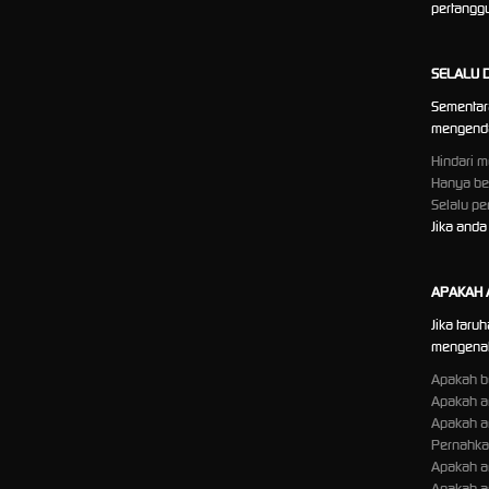
pertanggu
SELALU 
Sementara
mengenda
Hindari m
Hanya ber
Selalu p
Jika anda
APAKAH 
Jika taru
mengenal
Apakah b
Apakah an
Apakah an
Pernahka
Apakah an
Apakah a