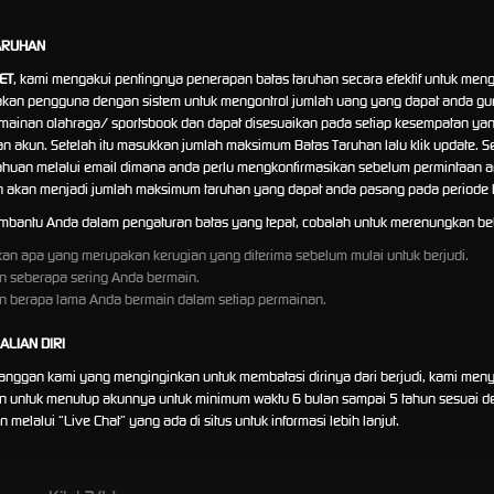
ARUHAN
ET
, kami mengakui pentingnya penerapan batas taruhan secara efektif untuk men
kan pengguna dengan sistem untuk mengontrol jumlah uang yang dapat anda guna
mainan olahraga/ sportsbook dan dapat disesuaikan pada setiap kesempatan yang
n akun. Setelah itu masukkan jumlah maksimum Batas Taruhan lalu klik update. 
huan melalui email dimana anda perlu mengkonfirmasikan sebelum permintaan an
akan menjadi jumlah maksimum taruhan yang dapat anda pasang pada periode tujuh
mbantu Anda dalam pengaturan batas yang tepat, cobalah untuk merenungkan beb
n apa yang merupakan kerugian yang diterima sebelum mulai untuk berjudi.
n seberapa sering Anda bermain.
n berapa lama Anda bermain dalam setiap permainan.
LIAN DIRI
anggan kami yang menginginkan untuk membatasi dirinya dari berjudi, kami meny
n untuk menutup akunnya untuk minimum waktu 6 bulan sampai 5 tahun sesuai d
 melalui “Live Chat” yang ada di situs untuk informasi lebih lanjut.