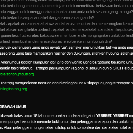
nda berbohong, mencuri atau meminjam untuk memelihara kebiasaan bertaruh a
nda enggan untuk menggunakan dana taruhan anda untuk sesuatu yang lainnya?
nda bertaruh sampai anda kehilangan semua uang anda?
kalah, apakah anda merasa bahwa anda harus mencoba dan memenangkan kemba
 kehabisan uang ketika bertaruh, apakah anda merasa kalah dan dalam keputusas
gumentasi, frustasi atau kekecewaan membuat anda menginginkan untuk bertaruh
rtaruh membuat anda merasa depresi atau bahkan ingin bunuh diri?
banyak pertanyaan yang anda jawab 'ya', semakin menunjukkan bahwa anda memi
seorang yang bisa memberikan nasihat dan dukungan, silahkan hubungi salah satu 
 Anonymous adalah kumpulan dari pria dan wanita yang bergabung bersama unt
main berat lainnya. Terdapat perkumpulan regional di seluruh dunia. Situs Pela
blersanonymous.org
Therapy menyediakan bantuan dan bimbingan untuk siapapun yang terdampak buruk 
lingtherapy.org
 DIBAWAH UMUR
dibawah batas umur 18 tahun merupakan tindakan ilegal di
YS88BET
.
YS88BET
me
mempunyai hak untuk meminta bukti umur dari pelanggan manapun dan untuk mel
n. Akun pelanggan mungkin akan ditutup untuk sementara dan dana akan ditahan