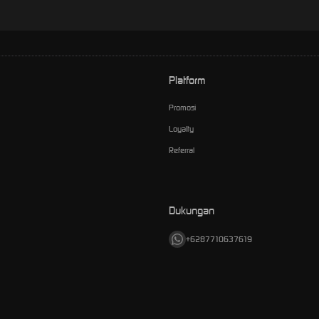
Platform
Promosi
Loyalty
Referral
Dukungan
+6287710637619