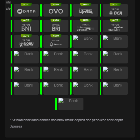
* Selama bank maintenance dan bank offline deposit dan penarikan tidak dapat
diproses