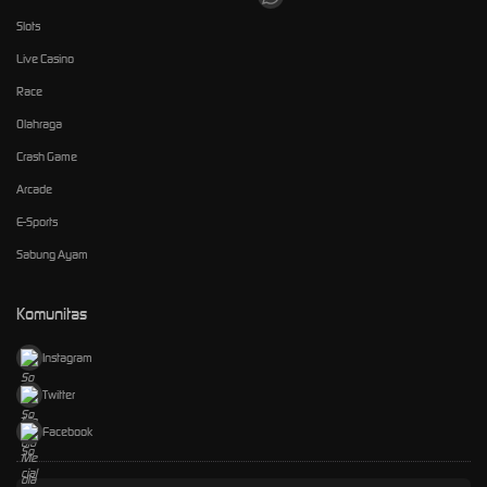
Slots
Live Casino
Race
Olahraga
Crash Game
Arcade
E-Sports
Sabung Ayam
Komunitas
Instagram
Twitter
Facebook