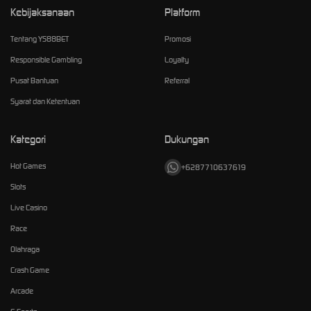
Kebijaksanaan
Platform
Tentang YS88BET
Promosi
Responsible Gambling
Loyalty
Pusat Bantuan
Referral
Syarat dan Ketentuan
Kategori
Dukungan
Hot Games
+6287710637619
Slots
Live Casino
Race
Olahraga
Crash Game
Arcade