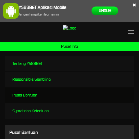
×
YS88BET Aplikasi Mobile
UNDUH
Jangan tampilkan lagi hari ini
Pusat Info
Tentang YS88BET
Responsible Gambling
Pusat Bantuan
Syarat dan Ketentuan
Pusat Bantuan