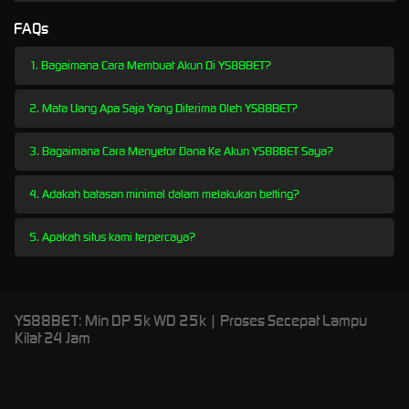
FAQs
1. Bagaimana Cara Membuat Akun Di YS88BET?
2. Mata Uang Apa Saja Yang Diterima Oleh YS88BET?
3. Bagaimana Cara Menyetor Dana Ke Akun YS88BET Saya?
4. Adakah batasan minimal dalam melakukan betting?
5. Apakah situs kami terpercaya?
YS88BET: Min DP 5k WD 25k | Proses Secepat Lampu
Kilat 24 Jam