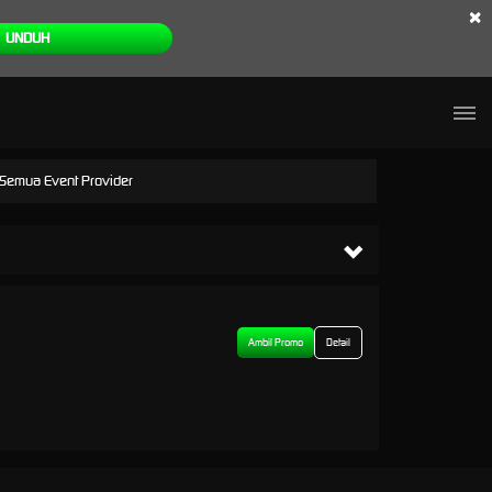
×
UNDUH
Semua Event Provider
Ambil Promo
Detail