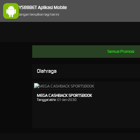
YS88BET Aplikasi Mobile
Jangan tampilkan lagi hari ini
Semua Promosi
Olahraga
MEGA CASHBACK SPORTSBOOK
Tanggal akhir:
01-Jan-2030