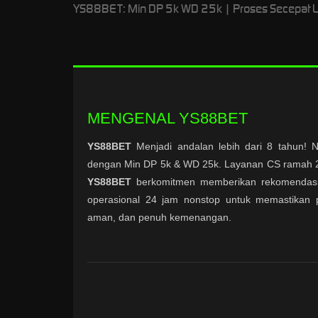
YS88BET: Min DP 5k WD 25k | Proses Secepat L
MENGENAL YS88BET
YS88BET
Menjadi andalan lebih dari 8 tahun! N
dengan Min DP 5k & WD 25k. Layanan CS ramah 24 
YS88BET
berkomitmen memberikan rekomendasi 
operasional 24 jam nonstop untuk memastikan 
aman, dan penuh kemenangan.