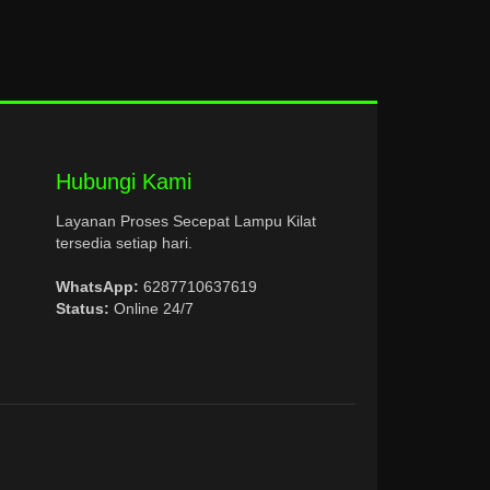
Hubungi Kami
Layanan Proses Secepat Lampu Kilat
tersedia setiap hari.
WhatsApp:
6287710637619
Status:
Online 24/7