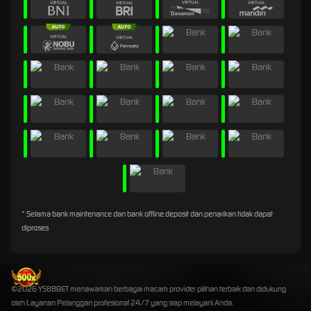
* Selama bank maintenance dan bank offline deposit dan penarikan tidak dapat
diproses
©2026 YS88BET menawarkan berbagai macam provider pilihan terbaik dan didukung
oleh Layanan Pelanggan profesional 24/7 yang siap melayani Anda.