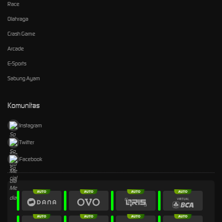
Race
Olahraga
Crash Game
Arcade
E-Sports
Sabung Ayam
Komunitas
Instagram
Twitter
Facebook