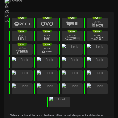
Facebook
* Selama bank maintenance dan bank offline deposit dan penarikan tidak dapat