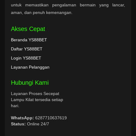
untuk memastikan pengalaman bermain yang lancar,
aman, dan penuh kemenangan.
Akses Cepat
Beranda YS88BET
Daftar YS88BET
Login YS88BET
Layanan Pelanggan
Hubungi Kami
Layanan Proses Secepat
Lampu Kilat tersedia setiap
hari.
WhatsApp:
6287710637619
Status:
Online 24/7