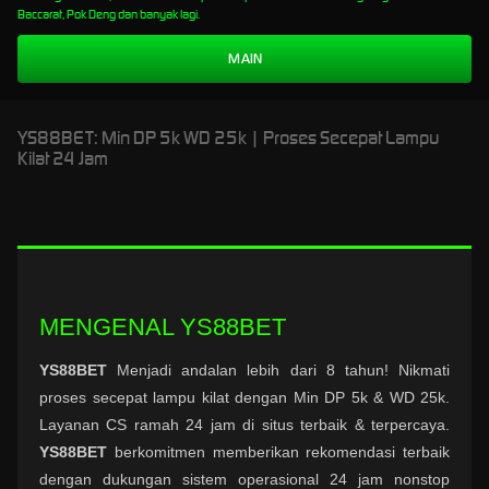
Baccarat, Pok Deng dan banyak lagi.
MAIN
YS88BET: Min DP 5k WD 25k | Proses Secepat Lampu
Kilat 24 Jam
MENGENAL YS88BET
YS88BET
Menjadi andalan lebih dari 8 tahun! Nikmati
proses secepat lampu kilat dengan Min DP 5k & WD 25k.
Layanan CS ramah 24 jam di situs terbaik & terpercaya.
YS88BET
berkomitmen memberikan rekomendasi terbaik
dengan dukungan sistem operasional 24 jam nonstop