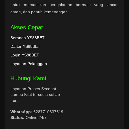
untuk memastikan pengalaman bermain yang lancar,
aman, dan penuh kemenangan.
Akses Cepat
Beranda YS88BET
Daftar YS88BET
Login YS88BET
Layanan Pelanggan
Hubungi Kami
Layanan Proses Secepat
Lampu Kilat tersedia setiap
hari.
WhatsApp:
6287710637619
Status:
Online 24/7