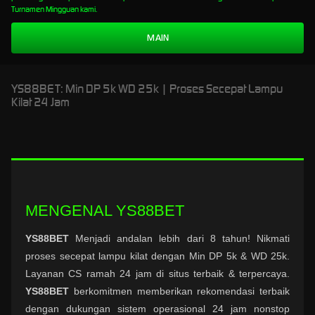
Turnamen Mingguan kami.
MAIN
YS88BET: Min DP 5k WD 25k | Proses Secepat Lampu
Kilat 24 Jam
MENGENAL YS88BET
YS88BET
Menjadi andalan lebih dari 8 tahun! Nikmati
proses secepat lampu kilat dengan Min DP 5k & WD 25k.
Layanan CS ramah 24 jam di situs terbaik & terpercaya.
YS88BET
berkomitmen memberikan rekomendasi terbaik
dengan dukungan sistem operasional 24 jam nonstop