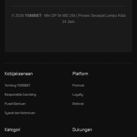
© 2026
YS88BET
- Min DP 5k WD 25k | Proses Secepat Lampu Kilat
24 Jam.
Kebijaksanaan
Platform
Tentang YS88BET
Promosi
Responsible Gambling
Loyalty
Pusat Bantuan
Referral
Syarat dan Ketentuan
Kategori
Dukungan