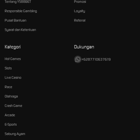
Tentang YS88BET
Promosi
Responsible Gambling
Loyalty
Pusat Bantuan
Referral
Syarat dan Ketentuan
Kategori
Dukungan
Hot Games
+6287710637619
Slots
Live Casino
Race
Olahraga
Crash Game
Arcade
E-Sports
Sabung Ayam