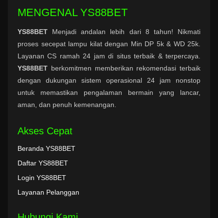
MENGENAL YS88BET
YS88BET
Menjadi andalan lebih dari 8 tahun! Nikmati
proses secepat lampu kilat dengan Min DP 5k & WD 25k.
Layanan CS ramah 24 jam di situs terbaik & terpercaya.
YS88BET
berkomitmen memberikan rekomendasi terbaik
dengan dukungan sistem operasional 24 jam nonstop
untuk memastikan pengalaman bermain yang lancar,
aman, dan penuh kemenangan.
Akses Cepat
Beranda YS88BET
Daftar YS88BET
Login YS88BET
Layanan Pelanggan
Hubungi Kami