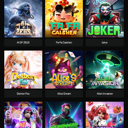
AI OF ZEUS
Fa Fa Caishen
Joker
Demon Fox
Alice Dream
Alien Invasion