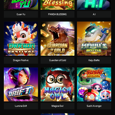
Guan Yu
PANDA BLESSING
A.I
Dragon Festive
Guardian of Gold
Kaiju Battle
Lumina Drift
Magica Owl
Sushi Avenger