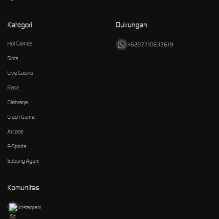
Kategori
Dukungan
Hot Games
+6287710637619
Slots
Live Casino
Race
Olahraga
Crash Game
Arcade
E-Sports
Sabung Ayam
Komunitas
Instagram