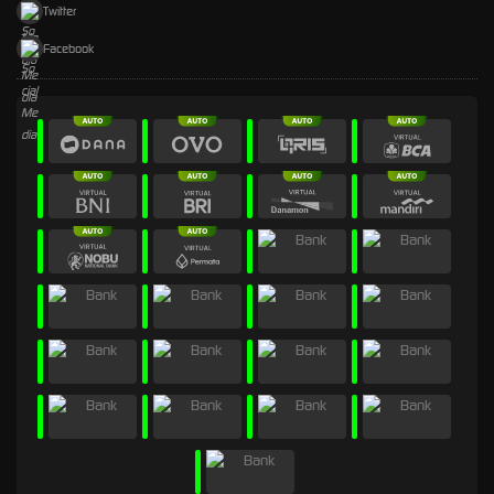
Twitter
Facebook