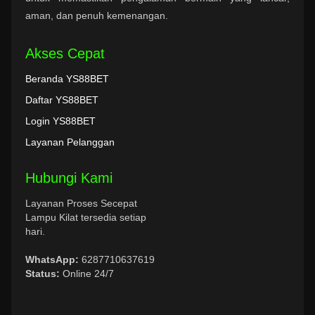
aman, dan penuh kemenangan.
Akses Cepat
Beranda YS88BET
Daftar YS88BET
Login YS88BET
Layanan Pelanggan
Hubungi Kami
Layanan Proses Secepat
Lampu Kilat tersedia setiap
hari.
WhatsApp:
6287710637619
Status:
Online 24/7