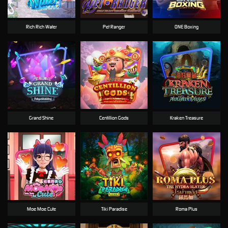
Rich Rich Water
Pet Ranger
ONE Boxing
Grand Shine
Centillion Gods
Kraken Treasure
Moe Moe Cute
Tiki Paradise
Roma Plus