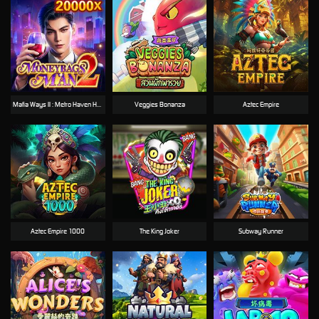
Mafia Ways II : Metro Haven Heist
Veggies Bonanza
Aztec Empire
Aztec Empire 1000
The King Joker
Subway Runner