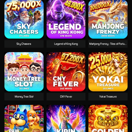
Sky Chasers
Legend of King Kong
Mahjong Frenzy : Tiles of Fortunes
Money Tree Slot
CNY Fever
Yokai Treasure