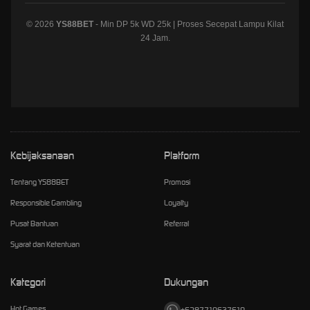
© 2026
YS88BET
- Min DP 5k WD 25k | Proses Secepat Lampu Kilat
24 Jam.
Kebijaksanaan
Platform
Tentang YS88BET
Promosi
Responsible Gambling
Loyalty
Pusat Bantuan
Referral
Syarat dan Ketentuan
Kategori
Dukungan
Hot Games