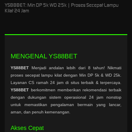
YS88BET: Min DP 5k WD 25k | Proses Secepat Lampu
Kilat 24 Jam
MENGENAL YS88BET
YS88BET
Menjadi andalan lebih dari 8 tahun! Nikmati
proses secepat lampu kilat dengan Min DP 5k & WD 25k.
Layanan CS ramah 24 jam di situs terbaik & terpercaya.
YS88BET
berkomitmen memberikan rekomendasi terbaik
dengan dukungan sistem operasional 24 jam nonstop
untuk memastikan pengalaman bermain yang lancar,
aman, dan penuh kemenangan.
Akses Cepat