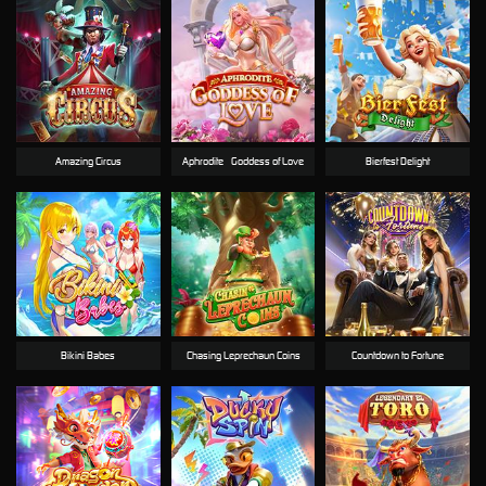
Amazing Circus
Aphrodite - Goddess of Love
Bierfest Delight
Bikini Babes
Chasing Leprechaun Coins
Countdown to Fortune