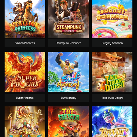
Stallion Princess
Steampunk Reloaded
Surgary bonanza
Super Phoenix
Surf Monkey
Taco Truck Delight