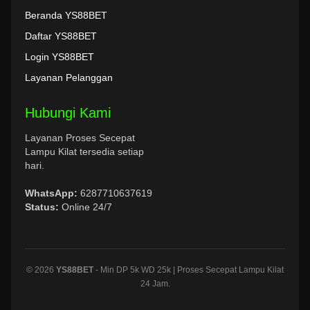
Beranda YS88BET
Daftar YS88BET
Login YS88BET
Layanan Pelanggan
Hubungi Kami
Layanan Proses Secepat
Lampu Kilat tersedia setiap
hari.
WhatsApp:
6287710637619
Status:
Online 24/7
© 2026
YS88BET
- Min DP 5k WD 25k | Proses Secepat Lampu Kilat
24 Jam.