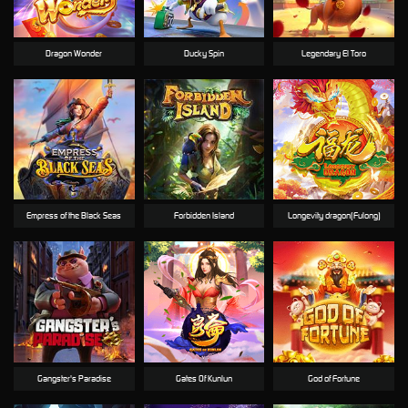
Dragon Wonder
Ducky Spin
Legendary El Toro
Empress of the Black Seas
Forbidden Island
Longevity dragon(Fulong)
Gangster's Paradise
Gates Of Kunlun
God of Fortune