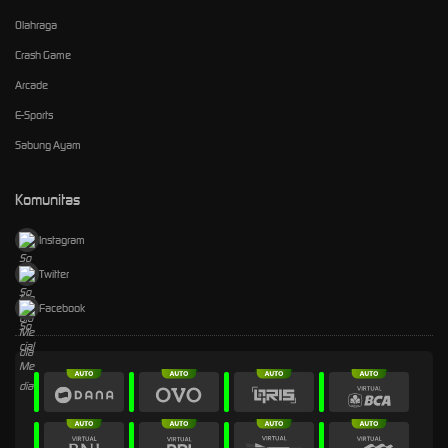
Olahraga
Crash Game
Arcade
E-Sports
Sabung Ayam
Komunitas
Instagram
Twitter
Facebook