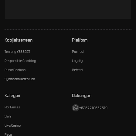
Kebijaksanaan
Platform
Tentang YS88BET
Promosi
Responsible Gambling
Loyalty
Pusat Bantuan
Referral
Syarat dan Ketentuan
Kategori
Dukungan
Hot Games
+6287710637619
Slots
Live Casino
Race