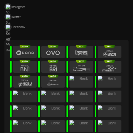
Instagram
Twitter
Facebook