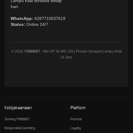
Lampu Kilat tersedia setiap
hari.
WhatsApp:
6287710637619
Status:
Online 24/7
© 2026
YS88BET
- Min DP 5k WD 25k | Proses Secepat Lampu Kilat
24 Jam.
Kebijaksanaan
Platform
Tentang YS88BET
Promosi
Responsible Gambling
Loyalty