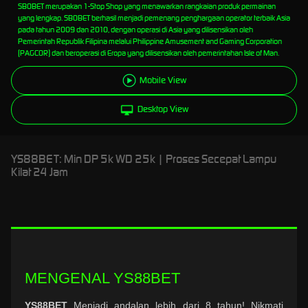
SBOBET merupakan 1-Stop Shop yang menawarkan rangkaian produk permainan
yang lengkap. SBOBET berhasil menjadi pemenang penghargaan operator terbaik Asia
pada tahun 2009 dan 2010, dengan operasi di Asia yang dilisensikan oleh
Pemerintah Republik Filipina melalui Philippine Amusement and Gaming Corporation
(PAGCOR) dan beroperasi di Eropa yang dilisensikan oleh pemerintahan Isle of Man.
Mobile View
Desktop View
YS88BET: Min DP 5k WD 25k | Proses Secepat Lampu
Kilat 24 Jam
MENGENAL YS88BET
YS88BET
Menjadi andalan lebih dari 8 tahun! Nikmati