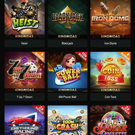
Heist
Blackjack
Iron Dome
7 Up 7 Down
KM Power Ball
Coin Toss