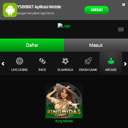
×
YS88BET Aplikasi Mobile
UNDUH
Jangan tampilkan lagi hari ini
Daftar
Masuk
S
LIVE CASINO
RACE
OLAHRAGA
CRASH GAME
ARCADE
King Midas