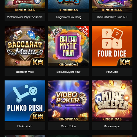
Vietnam Rock Paper Scissors
Kingmaker Pok Deng
Thai Fish Prawn Crab GO!
Baccarat: Multi
Bai Cao Mystic Four
Four Dice
Plinko Rush
Video Poker
Minesweeper