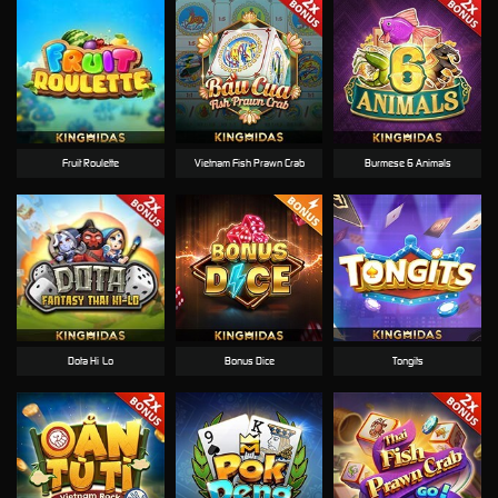
Fruit Roulette
Vietnam Fish Prawn Crab
Burmese 6 Animals
Dota Hi-Lo
Bonus Dice
Tongits