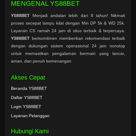
MENGENAL YS88BET
YS88BET
Menjadi andalan lebih dari 8 tahun! Nikmati
proses secepat lampu kilat dengan Min DP 5k & WD 25k.
Layanan CS ramah 24 jam di situs terbaik & terpercaya.
YS88BET
berkomitmen memberikan rekomendasi terbaik
dengan dukungan sistem operasional 24 jam nonstop
untuk memastikan pengalaman bermain yang lancar,
aman, dan penuh kemenangan.
Akses Cepat
Beranda YS88BET
Daftar YS88BET
Login YS88BET
Layanan Pelanggan
Hubungi Kami