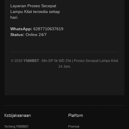
Layanan Proses Secepat
Lampu Kilat tersedia setiap
hari.
WhatsApp:
6287710637619
Status:
Online 24/7
© 2026
YS88BET
- Min DP 5k WD 25k | Proses Secepat Lampu Kilat
24 Jam.
Kebijaksanaan
Platform
Tentang YS88BET
Promosi