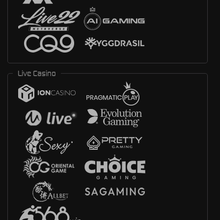
Live Casino