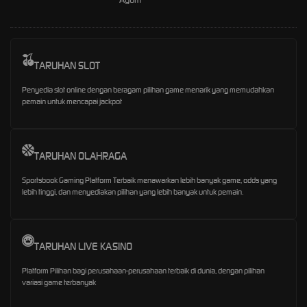
TARUHAN SLOT
Penyedia slot online dengan beragam pilihan game menarik yang memudahkan
pemain untuk mencapai jackpot
TARUHAN OLAHRAGA
Sportsbook Gaming Platform Terbaik menawarkan lebih banyak game, odds yang
lebih tinggi, dan menyediakan pilihan yang lebih banyak untuk pemain.
TARUHAN LIVE KASINO
Platform Pilihan bagi perusahaan-perusahaan terbaik di dunia, dengan pilihan
variasi game terbanyak