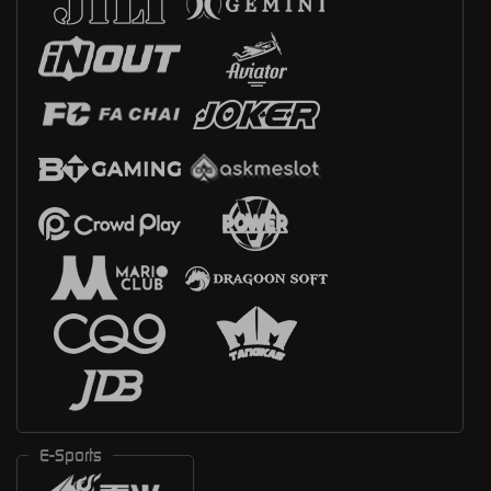
E-Sports