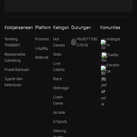
Kebijaksanaan
Platform
Kategori
Dukungan
Komunitas
Tentang
Promosi
Hot
+62877106
Instagra
YS88BET
Games
37619
m
Loyalty
Responsible
Slots
Twitter
Referral
Gambling
Live
Facebo
Pusat Bantuan
Casino
ok
Syarat dan
Race
Ketentuan
Olahraga
Crash
Game
Arcade
E-Sports
Sabung
Ayam