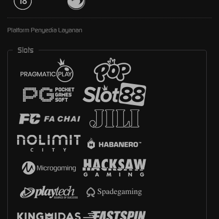
Platform Penyedia Layanan
Slots