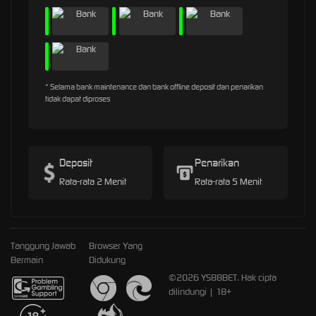
* Selama bank maintenance dan bank offline deposit dan penarikan
tidak dapat diproses
Deposit
Penarikan
Rata-rata 2 Menit
Rata-rata 5 Menit
Tanggung Jawab
Browser Yang
Bermain
Didukung
©2026 YS88BET. Hak cipta
dilindungi | 18+