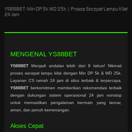
YS88BET: Min DP 5k WD 25k | Proses Secepat Lampu Kilat
24 Jam
MENGENAL YS88BET
YS88BET
Menjadi andalan lebih dari 8 tahun! Nikmati
proses secepat lampu kilat dengan Min DP 5k & WD 25k.
Layanan CS ramah 24 jam di situs terbaik & terpercaya.
YS88BET
berkomitmen memberikan rekomendasi terbaik
dengan dukungan sistem operasional 24 jam nonstop
untuk memastikan pengalaman bermain yang lancar,
aman, dan penuh kemenangan.
Akses Cepat