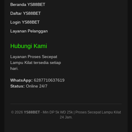
Beranda YS88BET
Daftar YS88BET
Login YS88BET
Layanan Pelanggan
Hubungi Kami
Layanan Proses Secepat
Lampu Kilat tersedia setiap
hari.
WhatsApp:
6287710637619
Status:
Online 24/7
© 2026
YS88BET
- Min DP 5k WD 25k | Proses Secepat Lampu Kilat
24 Jam.