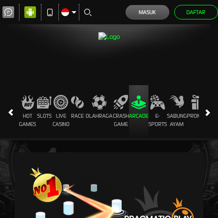
MASUK
DAFTAR
HOT
SLOTS
LIVE
RACE
OLAHRAGA
CRASH
ARCADE
E-
SABUNG
PROMOSI
GAMES
CASINO
GAME
SPORTS
AYAM