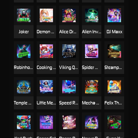
Joker
Demon Fox
Alice Dream
Alien Invasion
DJ Maxx
Robinhood Quest
Cooking Red
Viking Quest
Spider Woman
Steampunk Heist
Temple of Horus
Little Mermaid
Speed Runner
Mecha Kaiju
Felix The Robber