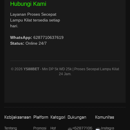
Hubungi Kami
Layanan Proses Secepat
Lampu Kilat tersedia setiap
hari.
WhatsApp:
6287710637619
Status:
Online 24/7
© 2026
YS88BET
- Min DP 5k WD 25k | Proses Secepat Lampu Kilat
24 Jam.
Kebijaksanaan
Platform
Kategori
Dukungan
Komunitas
Tentang
Promosi
Hot
+62877106
Instagra