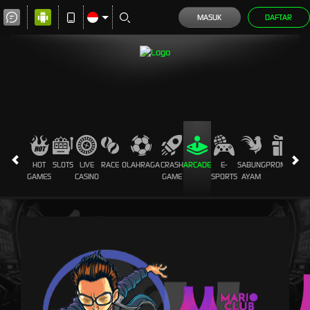
MASUK
DAFTAR
HOT
SLOTS
LIVE
RACE
OLAHRAGA
CRASH
ARCADE
E-
SABUNG
PROMOSI
GAMES
CASINO
GAME
SPORTS
AYAM