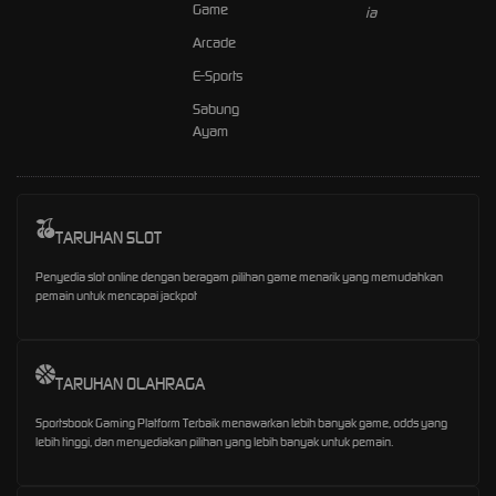
Game
Arcade
E-Sports
Sabung
Ayam
TARUHAN SLOT
Penyedia slot online dengan beragam pilihan game menarik yang memudahkan
pemain untuk mencapai jackpot
TARUHAN OLAHRAGA
Sportsbook Gaming Platform Terbaik menawarkan lebih banyak game, odds yang
lebih tinggi, dan menyediakan pilihan yang lebih banyak untuk pemain.