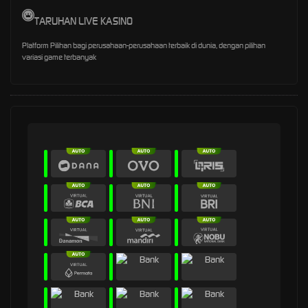
TARUHAN LIVE KASINO
Platform Pilihan bagi perusahaan-perusahaan terbaik di dunia, dengan pilihan
variasi game terbanyak