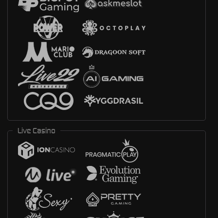
Live Casino