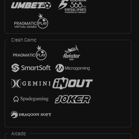
Crash Game
Arcade