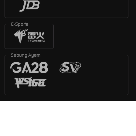
E-Sports
Sabung Ayam