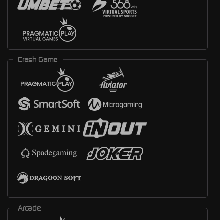
Crash Game
Arcade