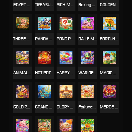
EGYPT BONANZA
TREASURE RAIDERS
RICH ＭAN
Boxing Riches
GOLDEN PANTHER
THREE LITTLE PIGS
PANDA DRAGON BOAT
PONG PONG HU
DA LE MEN
FORTUNE KOI
ANIMAL RACING
HOT POT PARTY
HAPPY DUO BAO
WAR OF THE UNIVERSE
MAGIC BEANS
GOLD RUSH
GRAND BLUE
GLORY OF ROME
Fortune Sheep
MERGE MAGIC