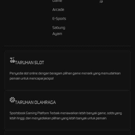
Game
Arcade
E-Sports
Sabung
Ayam
TARUHAN SLOT
Penyedia slot online dengan beragam pilihan game menarik yang memudahkan
pemain untuk mencapai jackpot
TARUHAN OLAHRAGA
Sportsbook Gaming Platform Terbaik menawarkan lebih banyak game, odds yang
lebih tinggi, dan menyediakan pilihan yang lebih banyak untuk pemain.