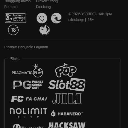
Tanggung Jawab
Browser Yang
Bermain
Didukung
©2026 YS88BET. Hak cipta
dilindungi | 18+
Platform Penyedia Layanan
Slots