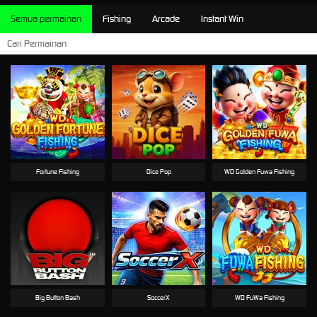
Semua permainan
Fishing
Arcade
Instant Win
Fortune Fishing
Dice Pop
WD Golden Fuwa Fishing
Big Button Bash
SoccerX
WD FuWa Fishing