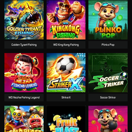
Golden Tyrant Fishing
WD King Kong Fishing
Plinko Pop
WD Nezha Fishing Legend
StrikerX
Soccer Striker