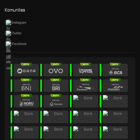
Komunitas
Instagram
Twitter
Facebook