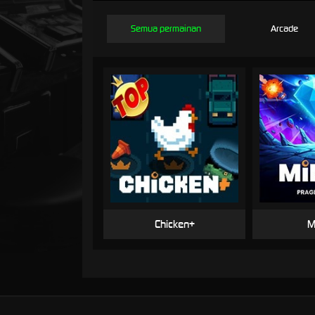
Semua permainan
Arcade
Chicken+
M