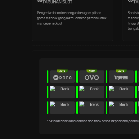
TARUHAN SLOT
TA
Penyedia slot online dengan beragam pilihan
Sportsb
game menarik yang memudahkan pemain untuk
menawar
mencapai jackpot
tinggi,
banyak 
* Selama bank maintenance dan bank offline deposit dan penarik