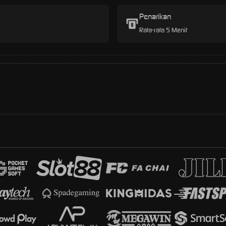
Penarikan
Rata-rata 5 Menit