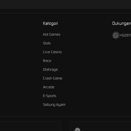
Kategori
Dukungan
Hot Games
+6287
Slots
Live Casino
Race
Olahraga
Crash Game
Arcade
E-Sports
Sabung Ayam