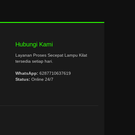
Hubungi Kami
Layanan Proses Secepat Lampu Kilat
tersedia setiap hari.
WhatsApp:
6287710637619
Status:
Online 24/7