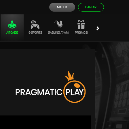
MASUK
DAFTAR
ARCADE
E-SPORTS
SABUNG AYAM
PROMOSI