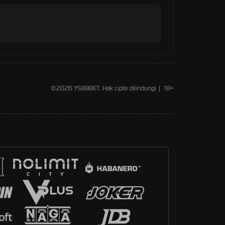
©2026 YS88BET. Hak cipta dilindungi | 18+