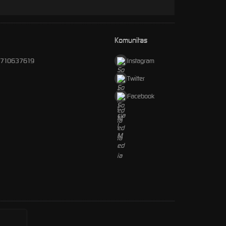
Komunitas
710637619
Instagram
Twitter
Facebook