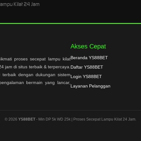
ampu Kilat 24 Jam
Akses Cepat
Beranda YS88BET
ikmati proses secepat lampu kilat
am di situs terbaik & terpercaya.
Daftar YS88BET
terbaik dengan dukungan sistem
Login YS88BET
pengalaman bermain yang lancar,
Layanan Pelanggan
© 2026
YS88BET
- Min DP 5k WD 25k | Proses Secepat Lampu Kilat 24 Jam.