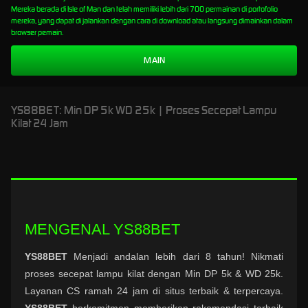
Mereka berada di Isle of Man dan telah memiliki lebih dari 700 permainan di portofolio
mereka, yang dapat di jalankan dengan cara di download atau langsung dimainkan dalam
browser pemain.
MAIN
YS88BET: Min DP 5k WD 25k | Proses Secepat Lampu
Kilat 24 Jam
MENGENAL YS88BET
YS88BET
Menjadi andalan lebih dari 8 tahun! Nikmati
proses secepat lampu kilat dengan Min DP 5k & WD 25k.
Layanan CS ramah 24 jam di situs terbaik & terpercaya.