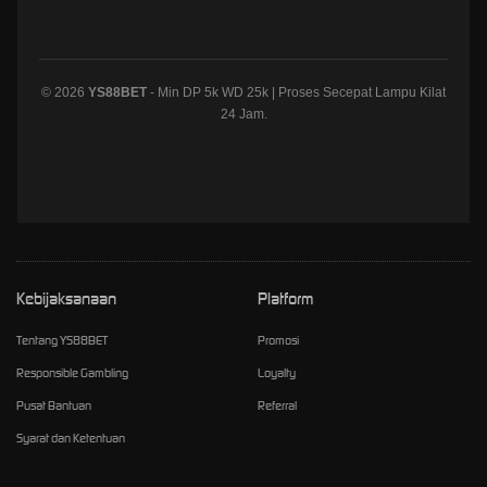
© 2026
YS88BET
- Min DP 5k WD 25k | Proses Secepat Lampu Kilat
24 Jam.
Kebijaksanaan
Platform
Tentang YS88BET
Promosi
Responsible Gambling
Loyalty
Pusat Bantuan
Referral
Syarat dan Ketentuan