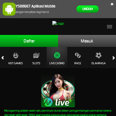
×
YS88BET Aplikasi Mobile
UNDUH
Jangan tampilkan lagi hari ini
Daftar
Masuk
HOT GAMES
SLOTS
LIVE CASINO
RACE
OLAHRAGA
CRA
Microgaming adalah salah satu pemimpin dunia dalam pemgembangan permainan kasino
dan telah aktif sejak 1994 saat mereka meluncurkan permainan kasino online pertama.