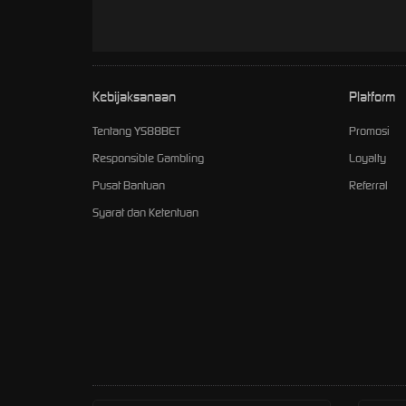
Kebijaksanaan
Platform
Tentang YS88BET
Promosi
Responsible Gambling
Loyalty
Pusat Bantuan
Referral
Syarat dan Ketentuan