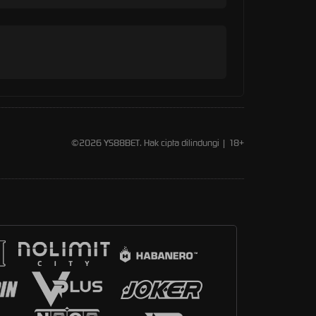
©2026 YS88BET. Hak cipta dilindungi | 18+