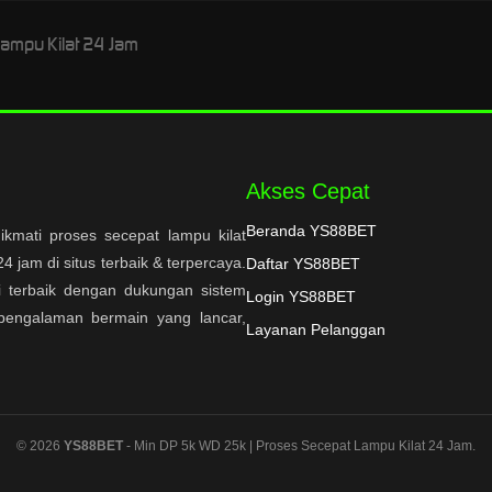
ampu Kilat 24 Jam
Akses Cepat
Beranda YS88BET
ikmati proses secepat lampu kilat
am di situs terbaik & terpercaya.
Daftar YS88BET
terbaik dengan dukungan sistem
Login YS88BET
pengalaman bermain yang lancar,
Layanan Pelanggan
© 2026
YS88BET
- Min DP 5k WD 25k | Proses Secepat Lampu Kilat 24 Jam.