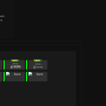
haan
ame