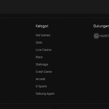
Kategori
Dukungan
Hot Games
+6287
Slots
Live Casino
Race
Olahraga
Crash Game
Arcade
E-Sports
Sabung Ayam