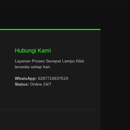
Hubungi Kami
Layanan Proses Secepat Lampu Kilat
tersedia setiap hari.
WhatsApp:
6287710637619
Status:
Online 24/7