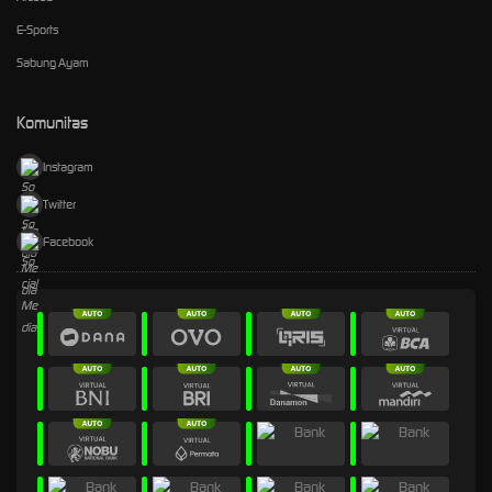
E-Sports
Sabung Ayam
Komunitas
Instagram
Twitter
Facebook