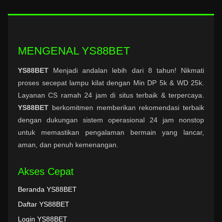
MENGENAL YS88BET
YS88BET
Menjadi andalan lebih dari 8 tahun! Nikmati
proses secepat lampu kilat dengan Min DP 5k & WD 25k.
Layanan CS ramah 24 jam di situs terbaik & terpercaya.
YS88BET
berkomitmen memberikan rekomendasi terbaik
dengan dukungan sistem operasional 24 jam nonstop
untuk memastikan pengalaman bermain yang lancar,
aman, dan penuh kemenangan.
Akses Cepat
Beranda YS88BET
Daftar YS88BET
Login YS88BET