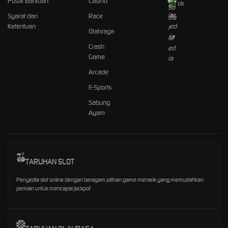
Pusat Bantuan
Casino
ok
Syarat dan
Race
Ketentuan
Olahraga
Crash
Game
Arcade
E-Sports
Sabung
Ayam
TARUHAN SLOT
Penyedia slot online dengan beragam pilihan game menarik yang memudahkan
pemain untuk mencapai jackpot