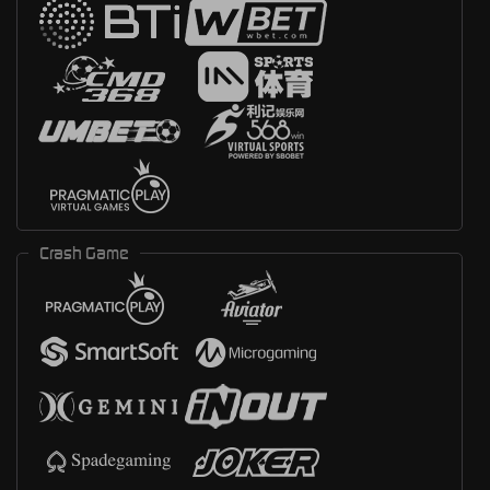
Crash Game