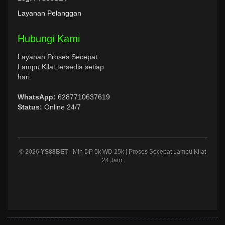
Layanan Pelanggan
Hubungi Kami
Layanan Proses Secepat
Lampu Kilat tersedia setiap
hari.
WhatsApp:
6287710637619
Status:
Online 24/7
© 2026
YS88BET
- Min DP 5k WD 25k | Proses Secepat Lampu Kilat
24 Jam.