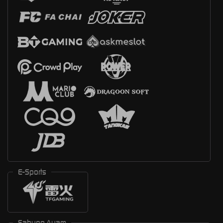
E-Sports
Sabung Ayam