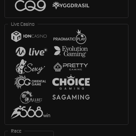
Live Casino
Race