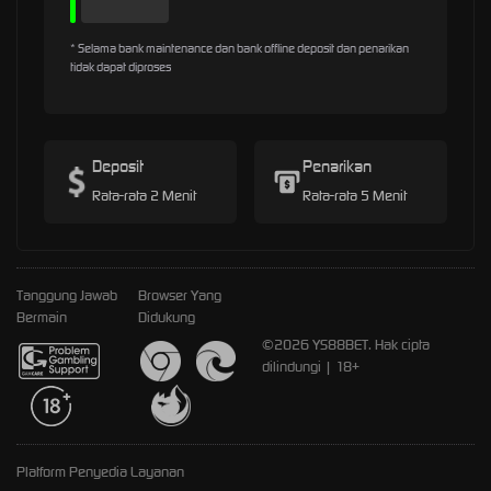
* Selama bank maintenance dan bank offline deposit dan penarikan
tidak dapat diproses
Deposit
Penarikan
Rata-rata 2 Menit
Rata-rata 5 Menit
Tanggung Jawab
Browser Yang
Bermain
Didukung
©2026 YS88BET. Hak cipta
dilindungi | 18+
Platform Penyedia Layanan