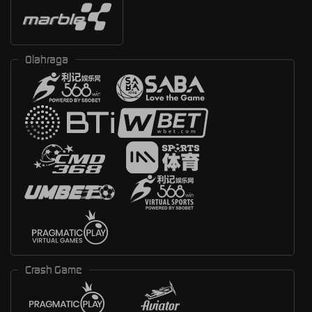
Olahraga
Crash Game