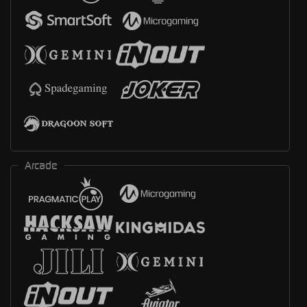
Arcade