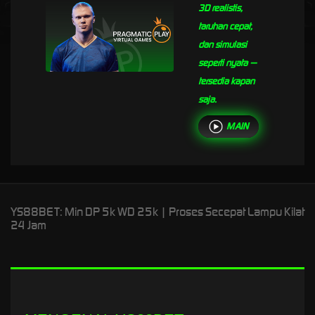
3D realistis,
taruhan cepat,
dan simulasi
seperti nyata —
tersedia kapan
saja.
MAIN
YS88BET: Min DP 5k WD 25k | Proses Secepat Lampu Kilat
24 Jam