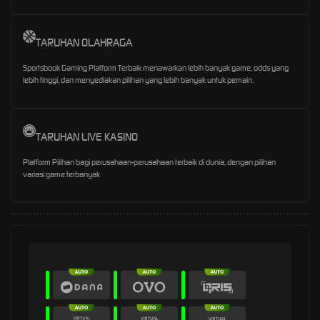
TARUHAN OLAHRAGA
Sportsbook Gaming Platform Terbaik menawarkan lebih banyak game, odds yang
lebih tinggi, dan menyediakan pilihan yang lebih banyak untuk pemain.
TARUHAN LIVE KASINO
Platform Pilihan bagi perusahaan-perusahaan terbaik di dunia, dengan pilihan
variasi game terbanyak