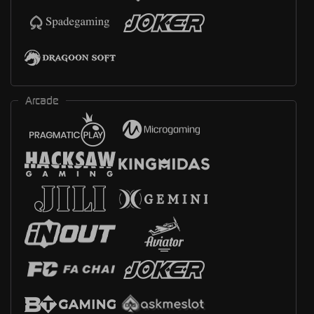
Arcade