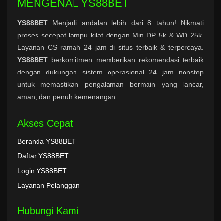
MENGENAL YS88BET
YS88BET
Menjadi andalan lebih dari 8 tahun! Nikmati
proses secepat lampu kilat dengan Min DP 5k & WD 25k.
Layanan CS ramah 24 jam di situs terbaik & terpercaya.
YS88BET
berkomitmen memberikan rekomendasi terbaik
dengan dukungan sistem operasional 24 jam nonstop
untuk memastikan pengalaman bermain yang lancar,
aman, dan penuh kemenangan.
Akses Cepat
Beranda YS88BET
Daftar YS88BET
Login YS88BET
Layanan Pelanggan
Hubungi Kami