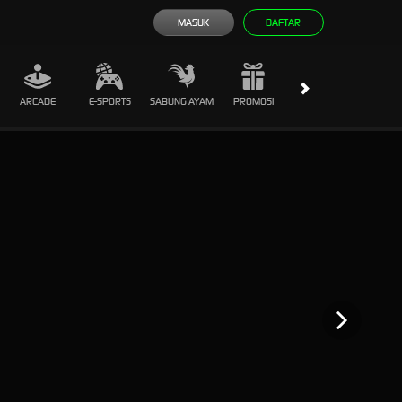
MASUK
DAFTAR
ARCADE
E-SPORTS
SABUNG AYAM
PROMOSI