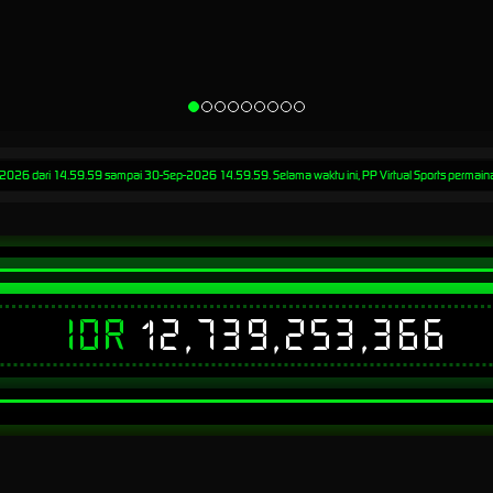
ari 14.59.59 sampai 30-Sep-2026 14.59.59. Selama waktu ini, PP Virtual Sports permainan tida
IDR
12,739,253,366