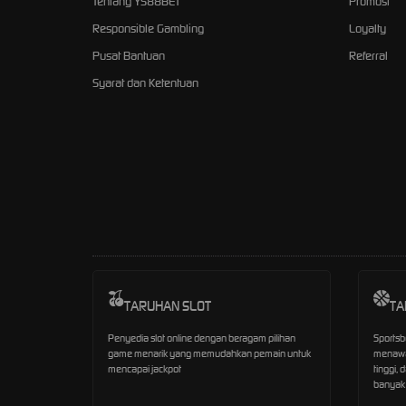
Tentang YS88BET
Promosi
Responsible Gambling
Loyalty
Pusat Bantuan
Referral
Syarat dan Ketentuan
TARUHAN SLOT
TA
Penyedia slot online dengan beragam pilihan
Sportsb
game menarik yang memudahkan pemain untuk
menawar
mencapai jackpot
tinggi,
banyak 