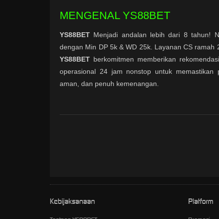
MENGENAL YS88BET
YS88BET
Menjadi andalan lebih dari 8 tahun! N
dengan Min DP 5k & WD 25k. Layanan CS ramah 24 j
YS88BET
berkomitmen memberikan rekomendasi 
operasional 24 jam nonstop untuk memastikan 
aman, dan penuh kemenangan.
Kebijaksanaan
Platform