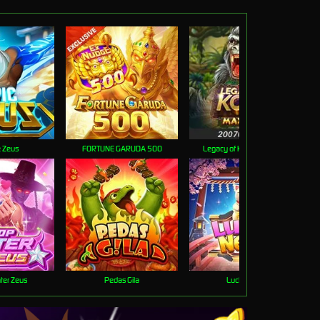
e Zeus
FORTUNE GARUDA 500
Legacy of Kong Maxways
ter Zeus
Pedas Gila
Lucky Neko