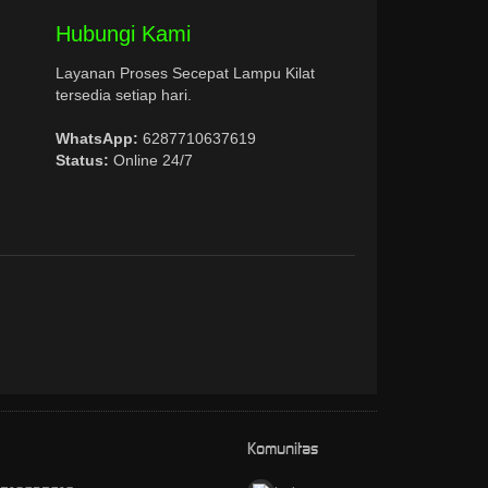
Hubungi Kami
Layanan Proses Secepat Lampu Kilat
tersedia setiap hari.
WhatsApp:
6287710637619
Status:
Online 24/7
Komunitas