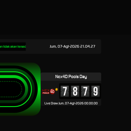
Jum, 07-Agt-2026 21.04.27
k akan tersedia. Kami memohon maaf atas ketidaknyamanan yang mungkin ditimbulkan.
Pemelih
Nex4D Pools Day
Live Draw Jum, 07-Agt-2026 00.00.00