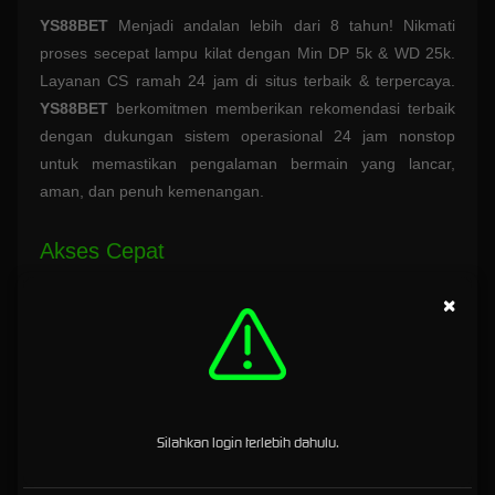
YS88BET
Menjadi andalan lebih dari 8 tahun! Nikmati
proses secepat lampu kilat dengan Min DP 5k & WD 25k.
Layanan CS ramah 24 jam di situs terbaik & terpercaya.
YS88BET
berkomitmen memberikan rekomendasi terbaik
dengan dukungan sistem operasional 24 jam nonstop
untuk memastikan pengalaman bermain yang lancar,
aman, dan penuh kemenangan.
Akses Cepat
Beranda YS88BET
×
Daftar YS88BET
Login YS88BET
Layanan Pelanggan
Silahkan login terlebih dahulu.
Hubungi Kami
Layanan Proses Secepat