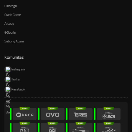
Olahraga
Crash Game
Arcade
E-Sports
Sabung Ayam
Komunitas
Instagram
Twitter
Facebook