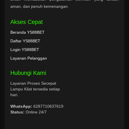
aman, dan penuh kemenangan.
Akses Cepat
Beranda YS88BET
Daftar YS88BET
Login YS88BET
Layanan Pelanggan
Hubungi Kami
Layanan Proses Secepat
Lampu Kilat tersedia setiap
hari.
WhatsApp:
6287710637619
Status:
Online 24/7