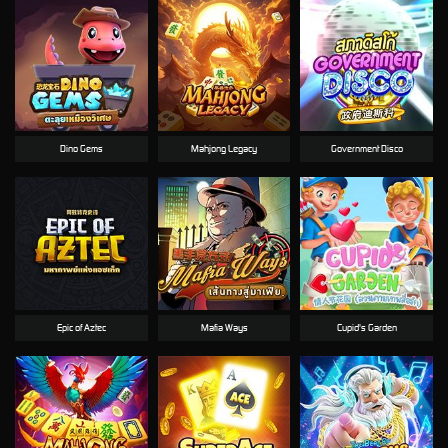
Dino Gems
Mahjong Legacy
Government Disco
Epic of Aztec
Mafia Ways
Cupid's Garden