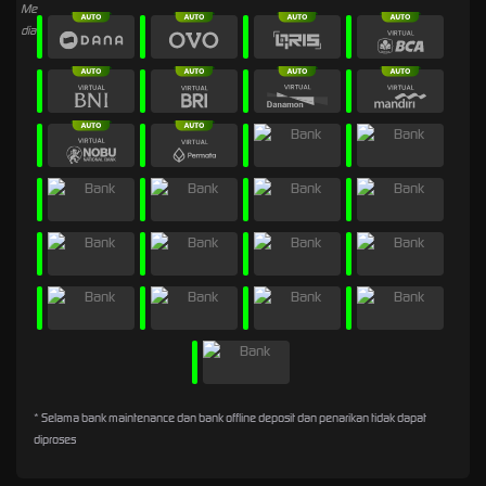
* Selama bank maintenance dan bank offline deposit dan penarikan tidak dapat
diproses