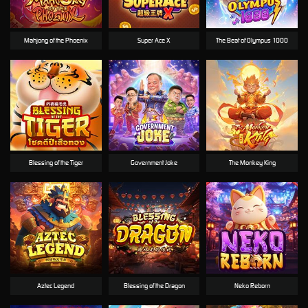
Mahjong of the Phoenix
Super Ace X
The Beat of Olympus 1000
Blessing of the Tiger
Government Joke
The Monkey King
Aztec Legend
Blessing of the Dragon
Neko Reborn