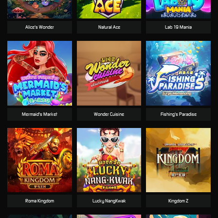
Alice's Wonder
Natural Ace
Lab 19 Mania
Mermaid's Market
Wonder Cuisine
Fishing's Paradise
Roma Kingdom
Lucky NangKwak
Kingdom Z