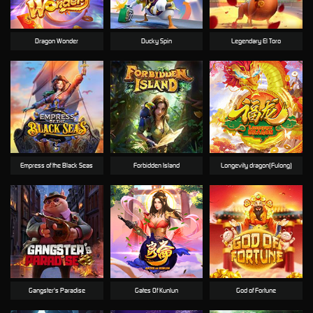
Dragon Wonder
Ducky Spin
Legendary El Toro
Empress of the Black Seas
Forbidden Island
Longevity dragon(Fulong)
Gangster's Paradise
Gates Of Kunlun
God of Fortune