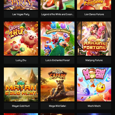
Las Vegas Party
Legend of the White and Green Snake
Lion Dance Fortune
Lucky Zhu
Lulu's Enchanted Forest
Mahjong Fortune
Mayan Gold Hunt
Mega Wild Safari
Mochi Mochi