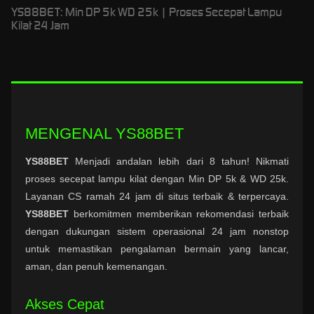
YS88BET: Min DP 5k WD 25k | Proses Secepat Lampu
Kilat 24 Jam
MENGENAL YS88BET
YS88BET
Menjadi andalan lebih dari 8 tahun! Nikmati
proses secepat lampu kilat dengan Min DP 5k & WD 25k.
Layanan CS ramah 24 jam di situs terbaik & terpercaya.
YS88BET
berkomitmen memberikan rekomendasi terbaik
dengan dukungan sistem operasional 24 jam nonstop
untuk memastikan pengalaman bermain yang lancar,
aman, dan penuh kemenangan.
Akses Cepat