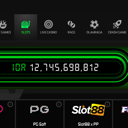
T GAMES
SLOTS
LIVE CASINO
RACE
OLAHRAGA
CRASH GAME
IDR
12,745,701,452
i
i
i
a
PG Soft
Slot88 x PP