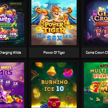
 Charging Wilds
Power Of Tiger
Gems Crown Ch