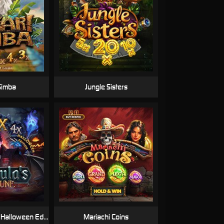
 Simba
Jungle Sisters
Dracula's Fortune Halloween Edition
Mariachi Coins