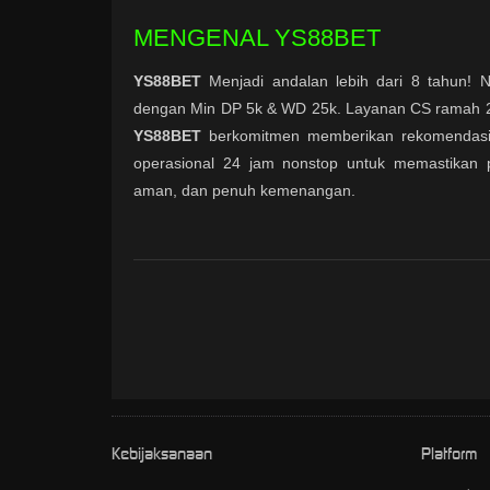
MENGENAL YS88BET
YS88BET
Menjadi andalan lebih dari 8 tahun! N
dengan Min DP 5k & WD 25k. Layanan CS ramah 24 j
YS88BET
berkomitmen memberikan rekomendasi 
operasional 24 jam nonstop untuk memastikan 
aman, dan penuh kemenangan.
Kebijaksanaan
Platform