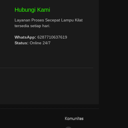
Hubungi Kami
Layanan Proses Secepat Lampu Kilat
tersedia setiap hari.
WhatsApp:
6287710637619
Status:
Online 24/7
Komunitas