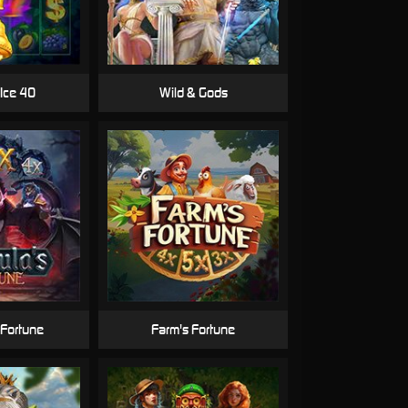
 Ice 40
Wild & Gods
 Fortune
Farm's Fortune