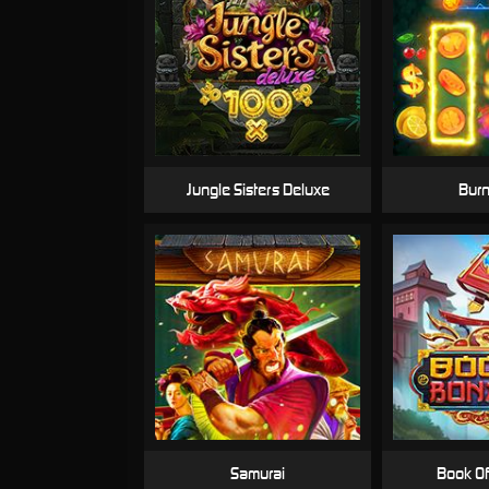
Jungle Sisters Deluxe
Burn
Samurai
Book O