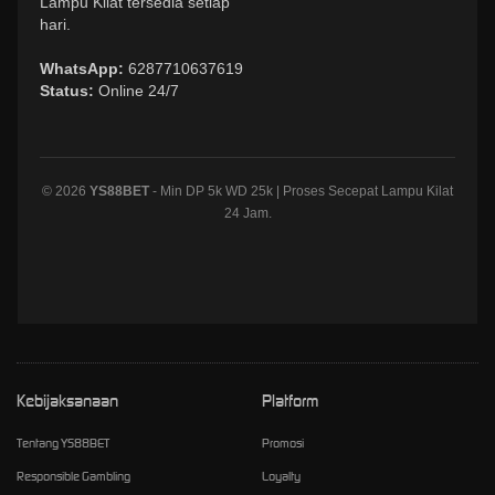
Lampu Kilat tersedia setiap
hari.
WhatsApp:
6287710637619
Status:
Online 24/7
© 2026
YS88BET
- Min DP 5k WD 25k | Proses Secepat Lampu Kilat
24 Jam.
Kebijaksanaan
Platform
Tentang YS88BET
Promosi
Responsible Gambling
Loyalty