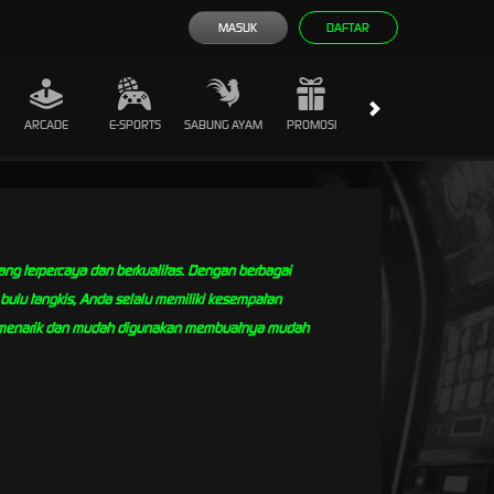
MASUK
DAFTAR
ARCADE
E-SPORTS
SABUNG AYAM
PROMOSI
g terpercaya dan berkualitas. Dengan berbagai
 bulu tangkis, Anda selalu memiliki kesempatan
ng menarik dan mudah digunakan membuatnya mudah