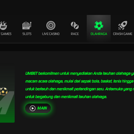
T GAMES
SLOTS
LIVE CASINO
RACE
OLAHRAGA
CRASH GAME
UMBET berkomitmen untuk menyediakan Anda taruhan olahraga yan
macam acara olahraga, mulai dari sepak bola, basket, tenis hingga
untuk bertaruh dan menikmati pertandingan seru. Antarmuka ya
untuk bergabung dan menikmati taruhan olahraga.
MAIN