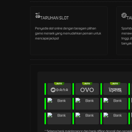
TARUHAN SLOT
TA
Penyedia slot online dengan beragam pilihan
Sportsb
game menarik yang memudahkan pemain untuk
menawar
mencapai jackpot
tinggi,
banyak 
* Selama bank maintenance dan bank offline deposit dan penarik