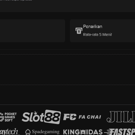
Penarikan
Rata-rata 5 Menit