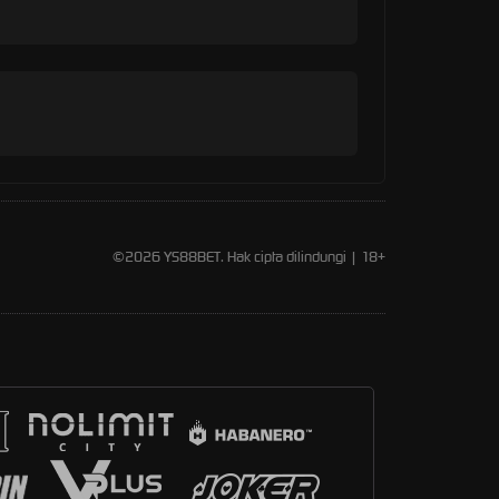
©2026 YS88BET. Hak cipta dilindungi | 18+