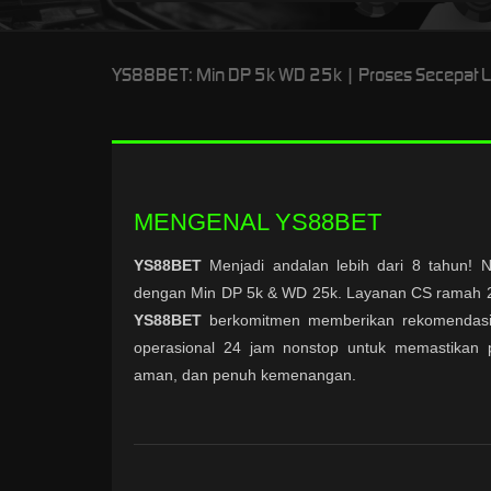
YS88BET: Min DP 5k WD 25k | Proses Secepat L
MENGENAL YS88BET
YS88BET
Menjadi andalan lebih dari 8 tahun! N
dengan Min DP 5k & WD 25k. Layanan CS ramah 24 j
YS88BET
berkomitmen memberikan rekomendasi 
operasional 24 jam nonstop untuk memastikan 
aman, dan penuh kemenangan.