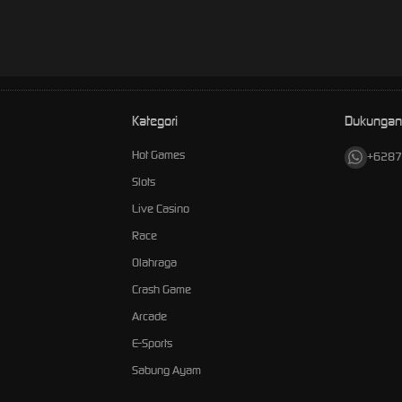
Kategori
Dukungan
Hot Games
+6287
Slots
Live Casino
Race
Olahraga
Crash Game
Arcade
E-Sports
Sabung Ayam