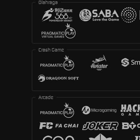
Olahraga
Crash Game
Arcade