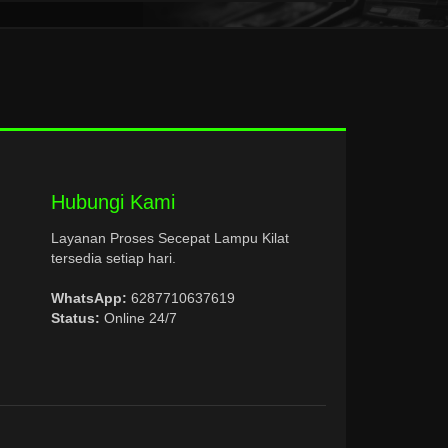
Hubungi Kami
Layanan Proses Secepat Lampu Kilat
tersedia setiap hari.
WhatsApp:
6287710637619
Status:
Online 24/7